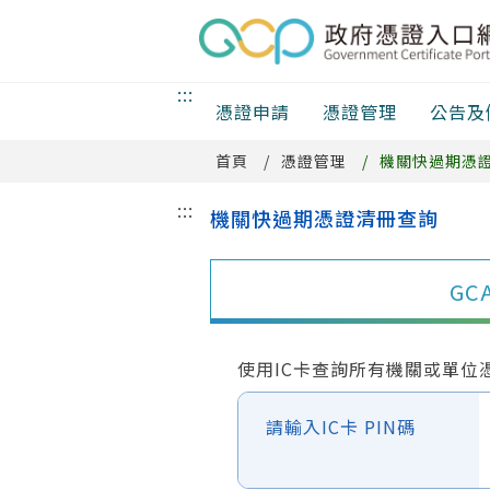
跳
到
主
:::
要
憑證申請
憑證管理
公告及
內
首頁
憑證管理
機關快過期憑
容
區
:::
機關快過期憑證清冊查詢
塊
GC
使用IC卡查詢所有機關或單位
請輸入IC卡 PIN碼