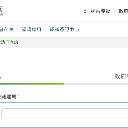
:::
網站導覽
政
儲存庫
憑證應用
認識憑證中心
證清冊查詢
A
政府
憑證屆期：